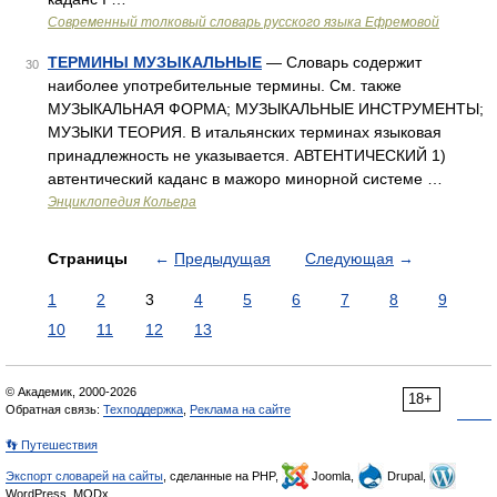
Современный толковый словарь русского языка Ефремовой
ТЕРМИНЫ МУЗЫКАЛЬНЫЕ
— Словарь содержит
30
наиболее употребительные термины. См. также
МУЗЫКАЛЬНАЯ ФОРМА; МУЗЫКАЛЬНЫЕ ИНСТРУМЕНТЫ;
МУЗЫКИ ТЕОРИЯ. В итальянских терминах языковая
принадлежность не указывается. АВТЕНТИЧЕСКИЙ 1)
автентический каданс в мажоро минорной системе …
Энциклопедия Кольера
Страницы
←
Предыдущая
Следующая
→
1
2
3
4
5
6
7
8
9
10
11
12
13
© Академик, 2000-2026
18+
Обратная связь:
Техподдержка
,
Реклама на сайте
👣 Путешествия
Экспорт словарей на сайты
, сделанные на PHP,
Joomla,
Drupal,
WordPress, MODx.