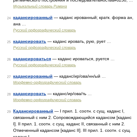
ритмического построения и последовательность&#8230; …
Музыкальный словарь Римана
кадансированный
— каданс ированный; кратк. форма ан,
24
ана …
Русский орфографический словарь
кадансировать
— каданс ировать, рую, рует …
25
Русский орфографический словарь
кадансироваться
— каданс ироваться, руется …
26
Русский орфографический словарь
кадансированный
— каданс/ир/ова/нн/ый …
27
Морфемно-орфографический словарь
кадансировать
— каданс/ир/ова/ть …
28
Морфемно-орфографический словарь
Кадансированный
— I прил. 1. соотн. с сущ. каданс I,
29
связанный с ним 2. Сопровождающийся кадансом [каданс
I]. II прил. 1. соотн. с сущ. каданс II, связанный с ним 2.
Отмеченный кадансом [каданс II]. III прил. 1. соотн. с сущ.
каданс I …