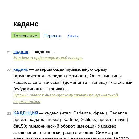
каданс
Толкование
Перевод
Книги
каданс
— каданс/ …
21
Морфемно-орфографический словарь
каданс
— завершающая музыкальную фразу
22
гармоническая последовательность; Основные типы
каданса: автентический (доминанта – тоника) плагальный
(субдоминанта – тоника) …
Русский индекс к Англо-русскому словарь по музыкальной
терминологии
КАДЕНЦИЯ
— каданс (итал. Cadenza, франц. Cadence,
23
произн. каданс , немец. Kadenz, Schluss, произн. шлус )
&#150; гармонический оборот, имеющий характер
заключения, остановки, разграничения. Симметрия